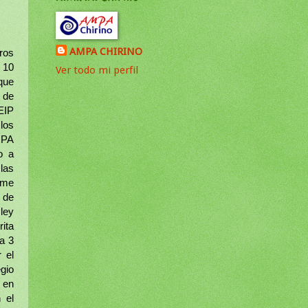
AMPA CHIRINO
ros
s 10
Ver todo mi perfil
 que
 de
EIP
 los
MPA
o a
las
orme
 de
ley
ita
ía 3
 el
gio
0 en
 el