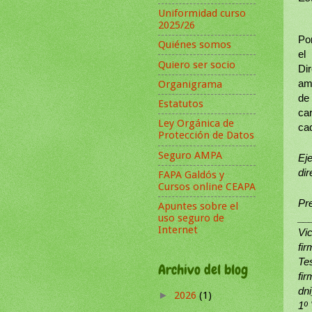
Uniformidad curso
2025/26
Po
Quiénes somos
el
Quiero ser socio
Di
Organigrama
am
de
Estatutos
ca
Ley Orgánica de
ca
Protección de Datos
Seguro AMPA
Ej
dir
FAPA Galdós y
Cursos online CEAPA
Pre
Apuntes sobre el
uso seguro de
__
Internet
Vi
fi
Te
Archivo del blog
fi
dn
2026
(1)
►
1º