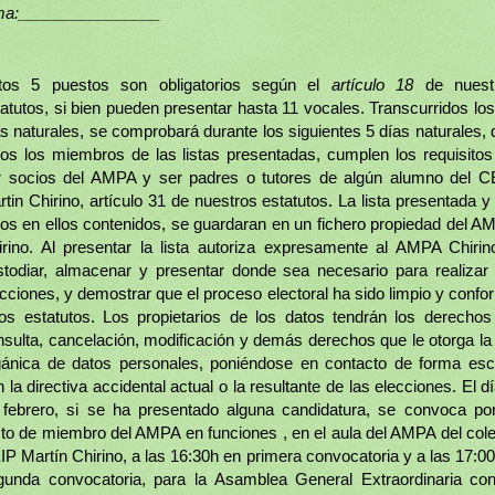
rma:________________
tos 5 puestos son obligatorios según el
artículo 18
de nuest
atutos, si bien pueden presentar hasta 11 vocales. Transcurridos lo
s naturales, se comprobará durante los siguientes 5 días naturales,
dos los miembros de las listas presentadas, cumplen los requisitos
r socios del AMPA y ser padres o tutores de algún alumno del C
tin Chirino, artículo 31 de nuestros estatutos. La lista presentada y
tos en ellos contenidos, se guardaran en un fichero propiedad del A
irino. Al presentar la lista autoriza expresamente al AMPA Chirin
stodiar, almacenar y presentar donde sea necesario para realizar 
cciones, y demostrar que el proceso electoral ha sido limpio y conf
los estatutos. Los propietarios de los datos tendrán los derechos
nsulta, cancelación, modificación y demás derechos que le otorga la 
gánica de datos personales, poniéndose en contacto de forma escr
 la directiva accidental actual o la resultante de las elecciones. El d
 febrero, si se ha presentado alguna candidatura, se convoca por
sto de miembro del AMPA en funciones , en el aula del AMPA del cole
P Martín Chirino, a las 16:30h en primera convocatoria y a las 17:0
gunda convocatoria, para la Asamblea General Extraordinaria con