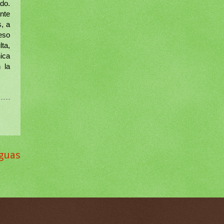
do.
ante
s, a
eso
lta,
ica
 la
iguas