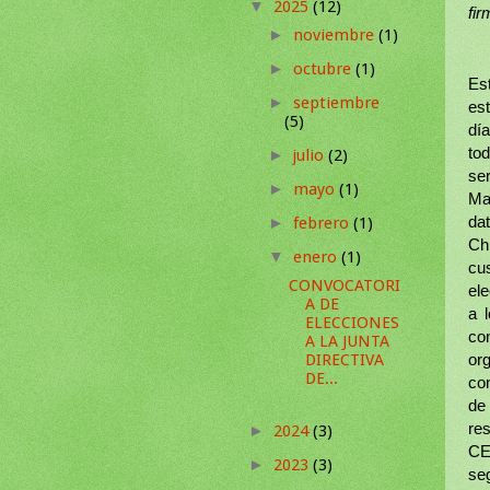
2025
(12)
▼
fi
noviembre
(1)
►
octubre
(1)
►
Es
septiembre
►
est
(5)
día
to
julio
(2)
►
se
mayo
(1)
►
Mar
febrero
(1)
da
►
Ch
enero
(1)
▼
cu
CONVOCATORI
ele
A DE
a 
ELECCIONES
co
A LA JUNTA
DIRECTIVA
or
DE...
con
de
re
2024
(3)
►
CEI
2023
(3)
►
se