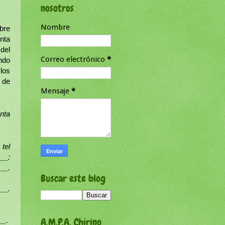
nosotros
Nombre
bre
nta
del
Correo electrónico
*
ndo
los
 de
Mensaje
*
nta
,
tel
__:
__.
Buscar este blog
__.
A.M.P.A. Chirino
__.