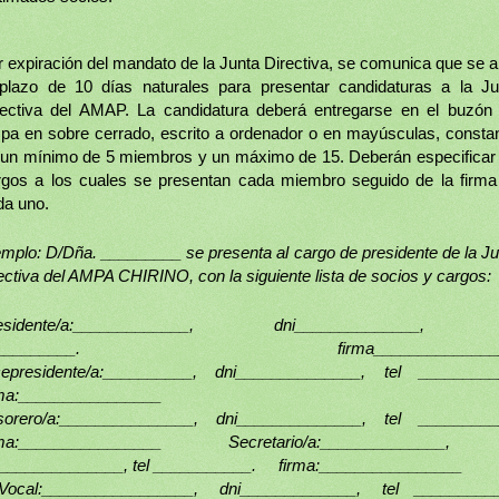
r expiración del mandato de la Junta Directiva, se comunica que se a
 plazo de 10 días naturales para presentar candidaturas a la Ju
rectiva del AMAP. La candidatura deberá entregarse en el buzón 
pa en sobre cerrado, escrito a ordenador o en mayúsculas, consta
 un mínimo de 5 miembros y un máximo de 15. Deberán especificar 
rgos a los cuales se presentan cada miembro seguido de la firma
da uno.
emplo: D/Dña. _________ se presenta al cargo de presidente de la Ju
ectiva del AMPA CHIRINO, con la siguiente lista de socios y cargos:
sidente/a:
_____________,
dni______________
_________.
firma______________
cepresidente/a:__________,
dni______________,
tel _________
rma:________________
sorero/a:_______________,
dni______________,
tel _________
rma:________________ Secretario/a:______________,
i______________,
tel ___________.
firma:________________
 Vocal:_________________,
dni_____________,
tel _________