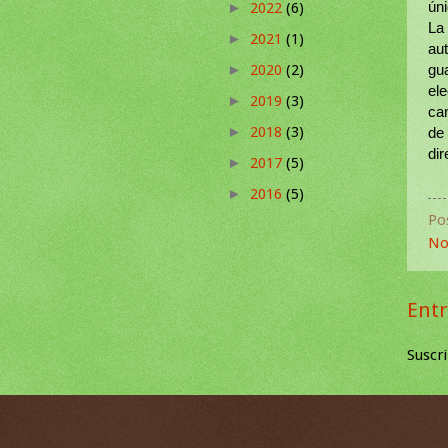
ún
2022
(6)
►
La 
2021
(1)
►
aut
2020
(2)
gu
►
ele
2019
(3)
►
ca
2018
(3)
►
de
dir
2017
(5)
►
2016
(5)
►
Po
No
Entr
Suscri