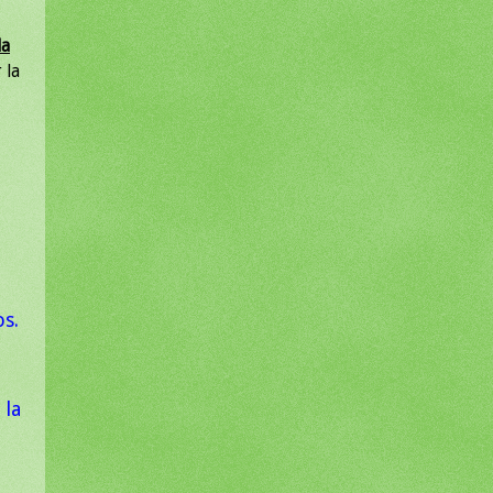
la
 la
os.
 la