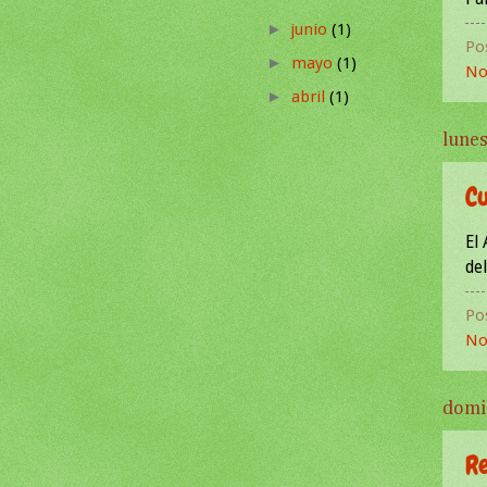
junio
(1)
►
Po
mayo
(1)
►
No
abril
(1)
►
lunes
C
El
de
Po
No
domi
R