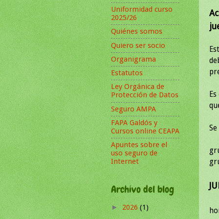
Uniformidad curso
Ac
2025/26
ju
Quiénes somos
Quiero ser socio
Es
Organigrama
de
pre
Estatutos
Ley Orgánica de
Es
Protección de Datos
qu
Seguro AMPA
FAPA Galdós y
Se
Cursos online CEAPA
Apuntes sobre el
gr
uso seguro de
Internet
gr
J
Archivo del blog
2026
(1)
►
ho