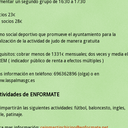
mentar un segundo grupo de 16:30 a 17:30
cios 23€
 socios 28€
no social deportivo que promueve el ayuntamiento para la
alización de la actividad de judo de manera gratuita
quisitos: cobrar menos de 1331€ mensuales; dos veces y media el
REM ( indicador público de renta a efectos múltiples )
s información en teléfono: 696362896 (olga) o en
w.laspalmasgc.es
tividades de ENFORMATE
impartirán las siguientes actividades: fútbol, baloncesto, ingles,
le, patinaje.
ra mas información:
ceipmartinchirino@enformate.net