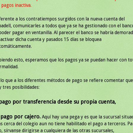
 pagos inactiva.
ferente a los contratiempos surgidos con la nueva cuenta del
badell, comunicarles a todos que ya se ha gestionado con el banc
 poder pagar en ventanilla. Al parecer el banco se habría demora
 activar dicha cuenta y pasados 15 días se bloquea
tomáticamente.
biendo esto, esperamos que los pagos ya se puedan hacer con to
rmalidad.
 lo que a los diferentes métodos de pago se refiere comentar que
 tres posibilidades:
pago por transferencia desde su propia cuenta,
 pago por cajero.
Aquí hay una pega y es que la sucursal situa
s cerca del colegio aun no tiene habilitado el pago a terceros. Pa
o, sírvanse dirigirse a cualquiera de las otras sucursales,