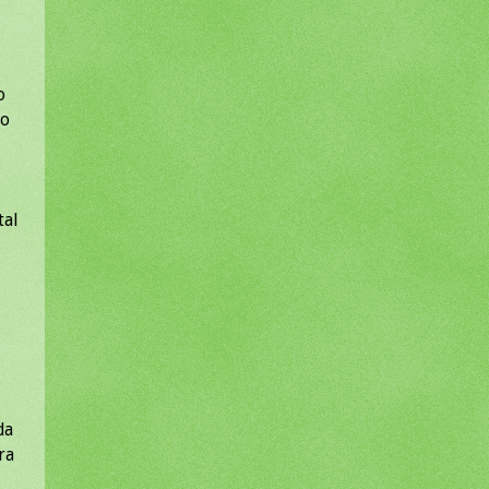
o
do
tal
da
ra