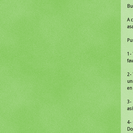
Bu
A 
as
Pu
1-
fa
2-
un
en
3-
as
4-
Do