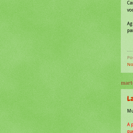
Ca
vo
Ag
pa
Po
No
mart
La
Mu
A 
qu