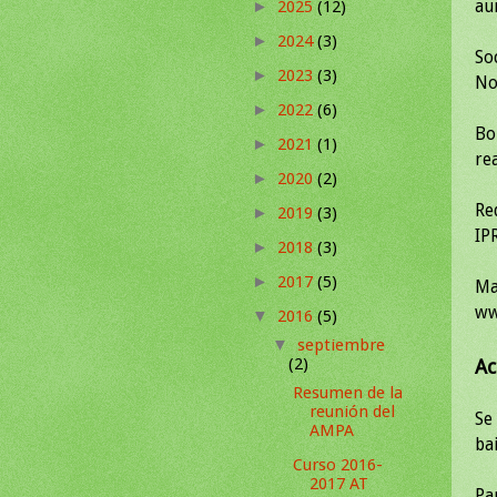
au
2025
(12)
►
2024
(3)
►
So
2023
(3)
►
No
2022
(6)
►
Bo
2021
(1)
►
re
2020
(2)
►
Re
2019
(3)
►
IP
2018
(3)
►
2017
(5)
►
Ma
ww
2016
(5)
▼
septiembre
▼
(2)
Ac
Resumen de la
reunión del
Se 
AMPA
bai
Curso 2016-
2017 AT
Pa