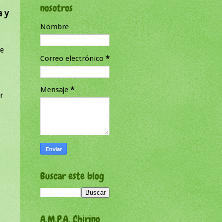
nosotros
a y
Nombre
se
Correo electrónico
*
Mensaje
*
ir
Buscar este blog
A.M.P.A. Chirino