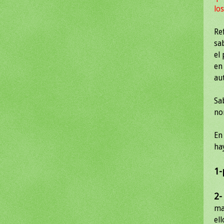
los
Re
sa
el
en
au
Sa
no
En
hay
1-
2-
ma
ell