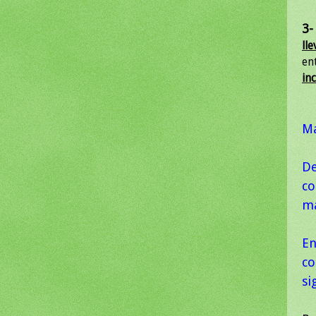
3-
lle
en
in
Ma
De
co
ma
En
co
si