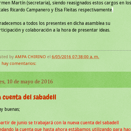
rmen Martín (secretaria), siendo reasignados estos cargos en lo
cales Ricardo Campanero y Elsa Fleitas respectivamente
.
radecemos a todos los presentes en dicha asamblea su
rticipación y colaboración a la hora de presentar ideas.
sted by
AMPA CHIRINO
el
6/05/2016 07:38:00 a. m.
 hay comentarios:
es, 10 de mayo de 2016
 cuenta del sabadell
y buenas;
partir de junio se trabajará con la nueva cuenta del sabadell
edando la cuenta que hasta ahora estábamos utilizando para hac